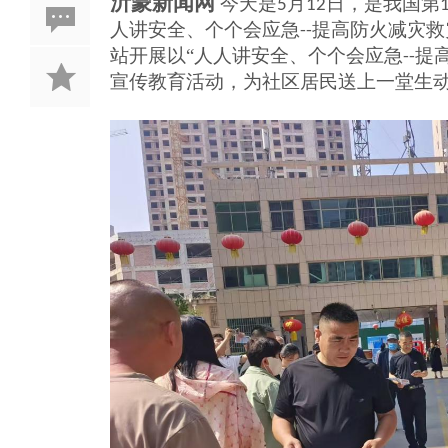
沂蒙新闻网
今天是
月
日，是我国第
5
12
人讲安全、个个会应急
提高防火减灾救
--
站
开展以
“人人讲安全、个个会应急
提
--
宣传教育活动，为社区居民送上一堂生