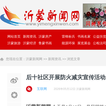
网站首页
新闻资讯
沂蒙房产
雷锋标兵
书画名家
公益扶
沂蒙旅游
沂蒙经济
鲁蒙书画
能源环保
展览展会
公检法
您现在位置：
沂蒙新闻网
>>
新闻资讯
>> 浏览文章
后十社区开展防火减灾宣传活动 
互联网
2026年05月12日 沂蒙新闻网