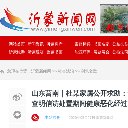
网站首页
新闻资讯
沂蒙房产
雷锋标兵
书画名家
公益扶
沂蒙旅游
沂蒙经济
鲁蒙书画
能源环保
展览展会
公检法
您现在位置：
沂蒙新闻网
>>
社会法治
>> 浏览文章
山东莒南｜杜某家属公开求助：
查明信访处置期间健康恶化经过
本站原创
2026年05月27日 沂蒙新闻网