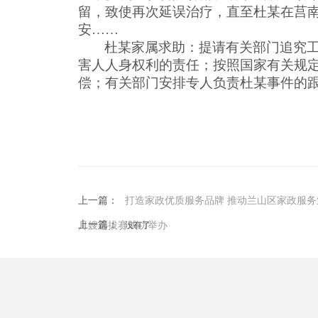
留，
致使
再次延误治疗
，
直至杜
某在莒
安
……
杜某家属求助：
提请有关部门追究
害人人身权利
的责任；
按照国家有关规
偿；
有关部门安排专人负责杜某事件的
上一篇：
打造家政优质服务品牌 推动兰山区家政服务
上一篇：
月嫂选拔赛成功举办
没有了