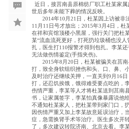
近日，接莒南县原棉纺厂职工杜
某家属
世后多年未能下葬的情况反映。
2014年10月21日，
杜某因上访被非
11月11日号才放出；2015年3月4日，
杜
在祥和宾馆顶楼小黑屋，强行关门把杜
某
“
流血流死更好，打死扔垃圾桶也没人
扎，医生打110报警才得到包扎。李
某还
无法做伤情鉴定(手指夹伤)。
2015年8月20日，
杜
某
被骗关在莒南
打，致全身软组织挫伤和头、口、鼻
、
及时治疗还继续关押
，
一直关到
9月16
打，还忍饥挨饿，饿
得
难受要点吃的，
伤情严重
，
李
某等人才将杜某送到莒南
书，让家属签字，李
某怕真像暴露说他
不通知杜
某家人，把杜
某带到家门口，
因伤情严重又加上李
某故意延误治疗，
症，急需换肾手术等治疗
。
医生多次开
了，多次建议转院济南、北京去看
。
李