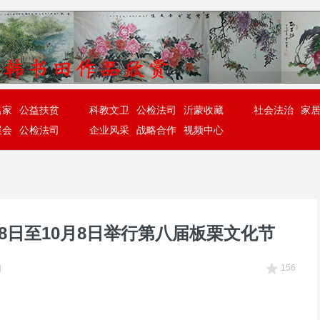
顶端通栏大图广告
名家
公益扶贫
科教文卫
公检法司
沂蒙收藏
社会法治
家
展会
公检法司
企业风采
战略合作
视频中心
8日至10月8日举行第八届板栗文化节
156
网