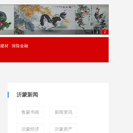
1
2
居建材
保险金融
沂蒙新闻
鲁蒙书画
新闻资讯
沂蒙经济
沂蒙房产