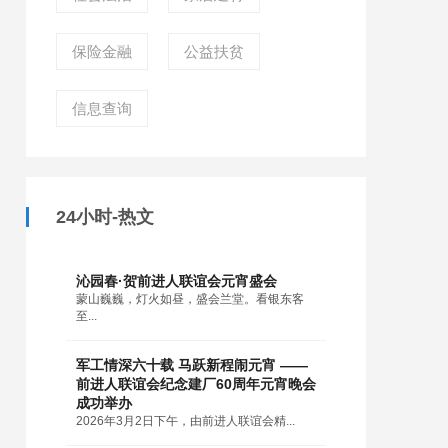
保险金融
公益扶贫
信息查询
24小时-热文
沁园春·贺前进人联谊会元宵盛会
蒙山巍巍，灯火如昼，盛会兰堂。看银东客
至...
军工情深六十载 马跃新程闹元宵 ——
前进人联谊会纪念建厂60周年元宵晚会
成功举办
2026年3月2日下午，由前进人联谊会精...