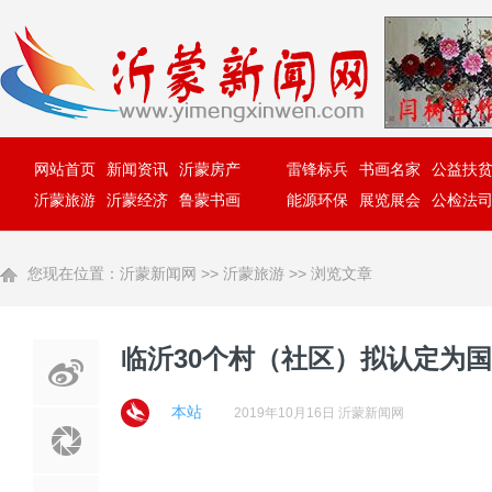
网站首页
新闻资讯
沂蒙房产
雷锋标兵
书画名家
公益扶
沂蒙旅游
沂蒙经济
鲁蒙书画
能源环保
展览展会
公检法
您现在位置：
沂蒙新闻网
>>
沂蒙旅游
>> 浏览文章
临沂30个村（社区）拟认定为
本站
2019年10月16日 沂蒙新闻网