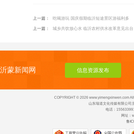
上一篇：
吃喝游玩 国庆假期临沂短途景区游福利多
上一篇：
城乡共饮放心水 临沂农村供水改革意见出台
沂蒙新闻网
信息资源发布
COPYRIGHT ©
2026 www.yimengxinwen.com All
山东瑞道文化传媒有限公司主
电话：155633991
网址：ww
鲁IC