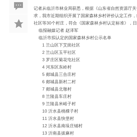
记者从临沂市林业局获悉，根据《山东省自然资源厅关
求，我市近期组织开展了国家森林乡村评价认定工作，
社区等30个村庄，符合《国家森林乡村认定标准》，
临报融媒记者 赵泽军
临沂市拟认定的国家森林乡村公示名单
1 兰山区下艾崮社区
2 兰山区玉平社区
3 罗庄区菊花屯社区
4 河东区东岭村
5 郯城县三合庄村
6 郯城县新村二村
7 郯城县北墩村
8 兰陵县车庄村
9 兰陵县米峪子村
10 沂水县桃棵子村
11 沂水县快堡村
12 沂水县南垛庄铺村
13 沂南县拔麻村