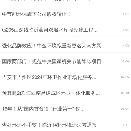
中节能环保旗下公司股权转让！
11-04
G205山深线临沂蒙河双堠水库段改建工程...
11-04
强化品牌效应！中金环境拟重新更名为南方泵...
11-02
国家两部门：规范中央国家机关节能降碳项目...
11-04
吉安市吉州区2024年环卫作业市场化服务...
07-25
预算超2亿 江西南昌建成区环卫一体化服务...
04-19
16年！从“国内首台”到“行业第一” 这...
06-04
查处环违不手软！临沂14起环境违法被通报
11-11